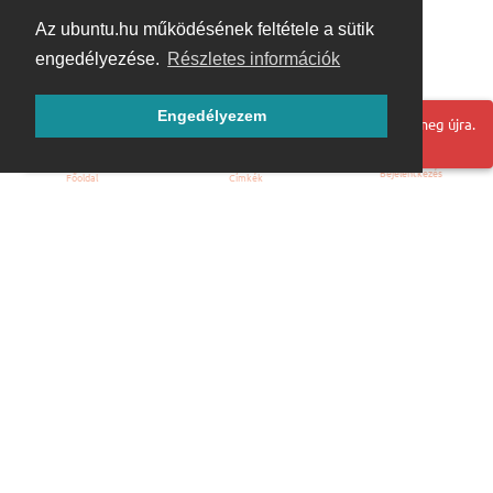
Az ubuntu.hu működésének feltétele a sütik
engedélyezése.
Részletes információk
Engedélyezem
Hoppá! Valami hiba történt. Frissítse az oldalt és próbálja meg újra.
Bejelentkezés
Főoldal
Címkék
Kezdőoldal
Blog
ÁSZF
Szabályzat
Kapcsolat
ubuntu.hu :: Magyar Ubuntu Közösség
© 2007 – 2026