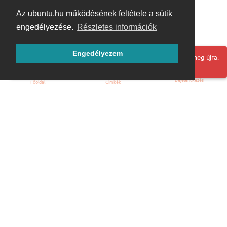
Az ubuntu.hu működésének feltétele a sütik
engedélyezése.
Részletes információk
Engedélyezem
Hoppá! Valami hiba történt. Frissítse az oldalt és próbálja meg újra.
Bejelentkezés
Főoldal
Címkék
Kezdőoldal
Blog
ÁSZF
Szabályzat
Kapcsolat
ubuntu.hu :: Magyar Ubuntu Közösség
© 2007 – 2026