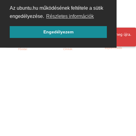
Az ubuntu.hu működésének feltétele a sütik
engedélyezése.
Részletes információk
Engedélyezem
Hoppá! Valami hiba történt. Frissítse az oldalt és próbálja meg újra.
Bejelentkezés
Főoldal
Címkék
Kezdőoldal
Blog
ÁSZF
Szabályzat
Kapcsolat
ubuntu.hu :: Magyar Ubuntu Közösség
© 2007 – 2026