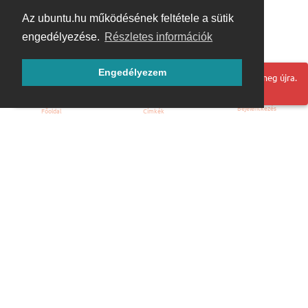
Az ubuntu.hu működésének feltétele a sütik
engedélyezése.
Részletes információk
Engedélyezem
Hoppá! Valami hiba történt. Frissítse az oldalt és próbálja meg újra.
Bejelentkezés
Főoldal
Címkék
Kezdőoldal
Blog
ÁSZF
Szabályzat
Kapcsolat
ubuntu.hu :: Magyar Ubuntu Közösség
© 2007 – 2026