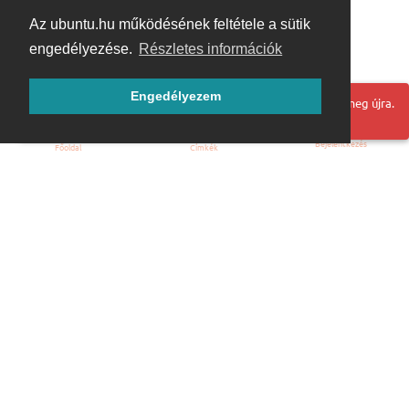
Az ubuntu.hu működésének feltétele a sütik
engedélyezése.
Részletes információk
Engedélyezem
Hoppá! Valami hiba történt. Frissítse az oldalt és próbálja meg újra.
Bejelentkezés
Főoldal
Címkék
Kezdőoldal
Blog
ÁSZF
Szabályzat
Kapcsolat
ubuntu.hu :: Magyar Ubuntu Közösség
© 2007 – 2026