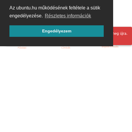
Az ubuntu.hu működésének feltétele a sütik
engedélyezése.
Részletes információk
Engedélyezem
Hoppá! Valami hiba történt. Frissítse az oldalt és próbálja meg újra.
Bejelentkezés
Főoldal
Címkék
Kezdőoldal
Blog
ÁSZF
Szabályzat
Kapcsolat
ubuntu.hu :: Magyar Ubuntu Közösség
© 2007 – 2026