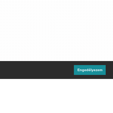
Engedélyezem
i csatornáink:
[M]
IRC
rtalma, ahol másként nem jelezzük,
ommons Nevezd meg! – Így add tovább!
licenc