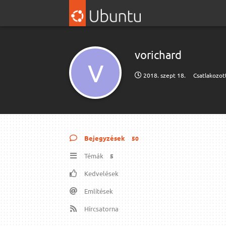
vorichard
V
2018. szept 18.
Csatlakozot
Bejegyzések
50
Témák
5
Kedvelések
Említések
Hírcsatorna