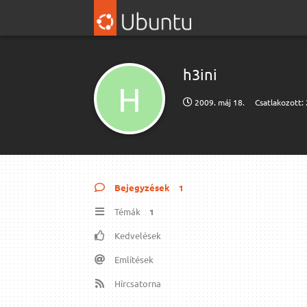
h3ini
H
2009. máj 18.
Csatlakozott:
Bejegyzések
1
Témák
1
Kedvelések
Említések
Hírcsatorna