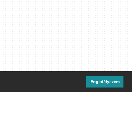
Engedélyezem
i csatornáink:
[M]
IRC
rtalma, ahol másként nem jelezzük,
ommons Nevezd meg! – Így add tovább!
licenc