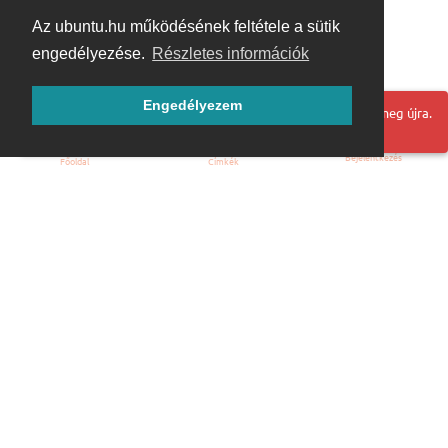
Az ubuntu.hu működésének feltétele a sütik
engedélyezése.
Részletes információk
Engedélyezem
Hoppá! Valami hiba történt. Frissítse az oldalt és próbálja meg újra.
Bejelentkezés
Főoldal
Címkék
Kezdőoldal
Blog
ÁSZF
Szabályzat
Kapcsolat
ubuntu.hu :: Magyar Ubuntu Közösség
© 2007 – 2026