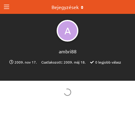
Bejegyzések
A
ambri88
2009. nov 17.
Csatlakozott:
2009. máj 18.
0
legjobb válasz