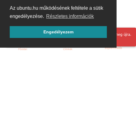
Az ubuntu.hu működésének feltétele a sütik
engedélyezése.
Részletes információk
Engedélyezem
Hoppá! Valami hiba történt. Frissítse az oldalt és próbálja meg újra.
Bejelentkezés
Főoldal
Címkék
Kezdőoldal
Blog
ÁSZF
Szabályzat
Kapcsolat
ubuntu.hu :: Magyar Ubuntu Közösség
© 2007 – 2026