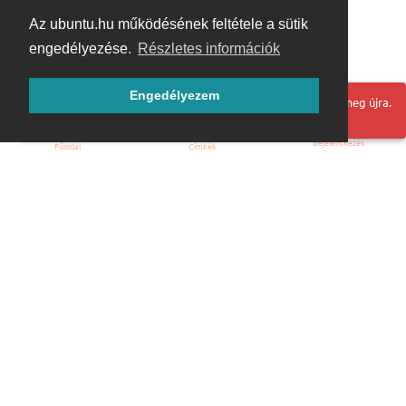
Az ubuntu.hu működésének feltétele a sütik
engedélyezése.
Részletes információk
Engedélyezem
Hoppá! Valami hiba történt. Frissítse az oldalt és próbálja meg újra.
Bejelentkezés
Főoldal
Címkék
Kezdőoldal
Blog
ÁSZF
Szabályzat
Kapcsolat
ubuntu.hu :: Magyar Ubuntu Közösség
© 2007 – 2026