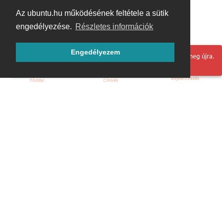
Az ubuntu.hu működésének feltétele a sütik
engedélyezése.
Részletes információk
Engedélyezem
Hoppá! Valami hiba történt. Frissítse az oldalt és próbálja meg újra.
Bejelentkezés
Főoldal
Címkék
Kezdőoldal
Blog
ÁSZF
Szabályzat
Kapcsolat
ubuntu.hu :: Magyar Ubuntu Közösség
© 2007 – 2026