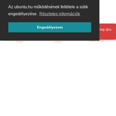
Az ubuntu.hu működésének feltétele a sütik
engedélyezése.
Részletes információk
Engedélyezem
Hoppá! Valami hiba történt. Frissítse az oldalt és próbálja meg újra.
Bejelentkezés
Főoldal
Címkék
Kezdőoldal
Blog
ÁSZF
Szabályzat
Kapcsolat
ubuntu.hu :: Magyar Ubuntu Közösség
© 2007 – 2026