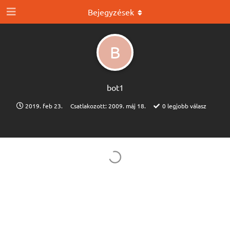
Bejegyzések
B
bot1
2019. feb 23.
Csatlakozott:
2009. máj 18.
0
legjobb válasz