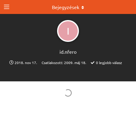
Bejegyzések
I
id.​nfero
2018. nov 17.
Csatlakozott:
2009. máj 18.
0
legjobb válasz