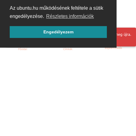
Az ubuntu.hu működésének feltétele a sütik
engedélyezése.
Részletes információk
Engedélyezem
Hoppá! Valami hiba történt. Frissítse az oldalt és próbálja meg újra.
Bejelentkezés
Főoldal
Címkék
Kezdőoldal
Blog
ÁSZF
Szabályzat
Kapcsolat
ubuntu.hu :: Magyar Ubuntu Közösség
© 2007 – 2026