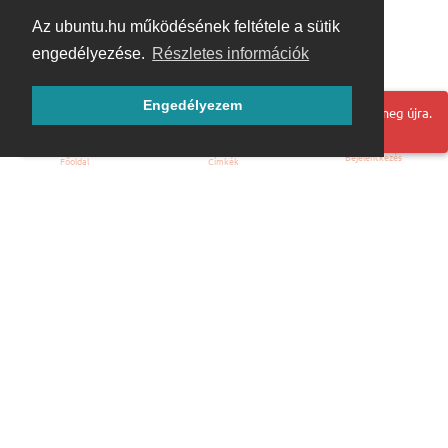
Az ubuntu.hu működésének feltétele a sütik
engedélyezése.
Részletes információk
Engedélyezem
Hoppá! Valami hiba történt. Frissítse az oldalt és próbálja meg újra.
Bejelentkezés
Főoldal
Címkék
Kezdőoldal
Blog
ÁSZF
Szabályzat
Kapcsolat
ubuntu.hu :: Magyar Ubuntu Közösség
© 2007 – 2026