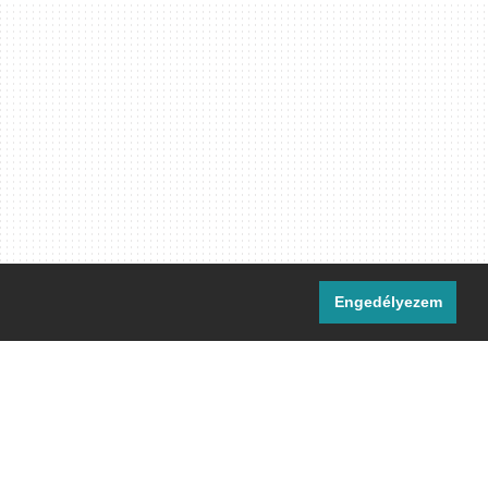
Engedélyezem
i csatornáink:
[M]
IRC
rtalma, ahol másként nem jelezzük,
ommons Nevezd meg! – Így add tovább!
licenc