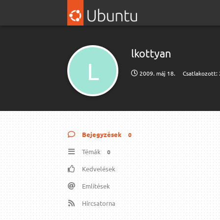
lkottyan
L
2009. máj 18.
Csatlakozott:
Bejegyzések
0
Témák
0
Kedvelések
Említések
Hírcsatorna