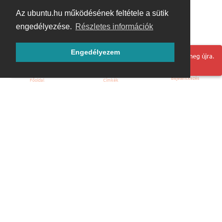
Az ubuntu.hu működésének feltétele a sütik
engedélyezése.
Részletes információk
Engedélyezem
Hoppá! Valami hiba történt. Frissítse az oldalt és próbálja meg újra.
Bejelentkezés
Főoldal
Címkék
Kezdőoldal
Blog
ÁSZF
Szabályzat
Kapcsolat
ubuntu.hu :: Magyar Ubuntu Közösség
© 2007 – 2026