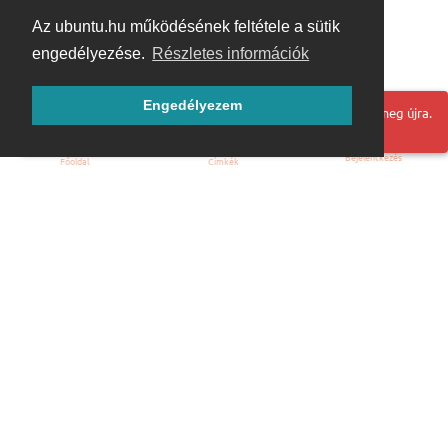
Az ubuntu.hu működésének feltétele a sütik
engedélyezése.
Részletes információk
Engedélyezem
Hoppá! Valami hiba történt. Frissítse az oldalt és próbálja meg újra.
Bejelentkezés
Főoldal
Címkék
Kezdőoldal
Blog
ÁSZF
Szabályzat
Kapcsolat
ubuntu.hu :: Magyar Ubuntu Közösség
© 2007 – 2026