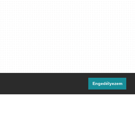
Engedélyezem
i csatornáink:
[M]
IRC
rtalma, ahol másként nem jelezzük,
ommons Nevezd meg! – Így add tovább!
licenc