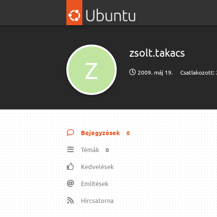
zsolt.​takacs
Z
2009. máj 19.
Csatlakozott:
Bejegyzések
0
Témák
0
Kedvelések
Említések
Hírcsatorna