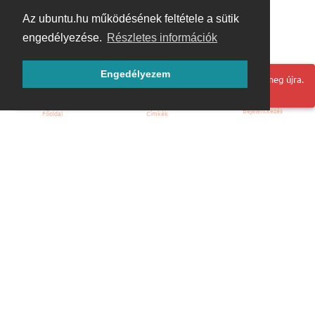
Az ubuntu.hu működésének feltétele a sütik
engedélyezése.
Részletes információk
Engedélyezem
Hoppá! Valami hiba történt. Frissítse az oldalt és próbálja meg újra.
Bejelentkezés
Főoldal
Címkék
Kezdőoldal
Blog
ÁSZF
Szabályzat
Kapcsolat
ubuntu.hu :: Magyar Ubuntu Közösség
© 2007 – 2026