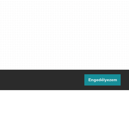
Engedélyezem
i csatornáink:
[M]
IRC
rtalma, ahol másként nem jelezzük,
ommons Nevezd meg! – Így add tovább!
licenc