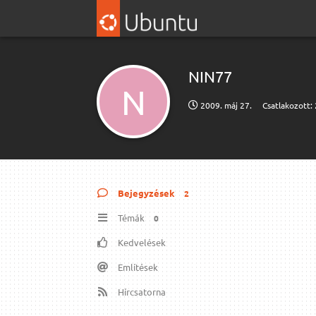
NIN77
N
2009. máj 27.
Csatlakozott:
Bejegyzések
2
Témák
0
Kedvelések
Említések
Hírcsatorna