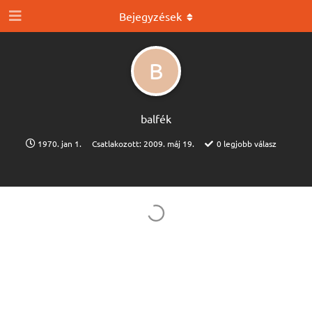
Bejegyzések
B
balfék
1970. jan 1.
Csatlakozott:
2009. máj 19.
0
legjobb válasz