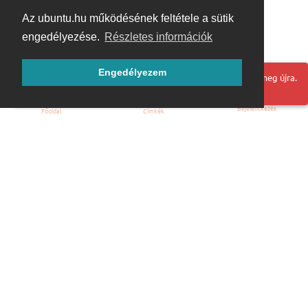
Az ubuntu.hu működésének feltétele a sütik
engedélyezése.
Részletes információk
Engedélyezem
Hoppá! Valami hiba történt. Frissítse az oldalt és próbálja meg újra.
Bejelentkezés
Főoldal
Címkék
Kezdőoldal
Blog
ÁSZF
Szabályzat
Kapcsolat
ubuntu.hu :: Magyar Ubuntu Közösség
© 2007 – 2026