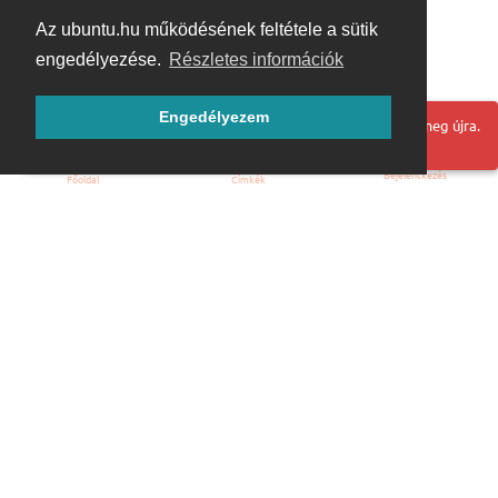
Az ubuntu.hu működésének feltétele a sütik
engedélyezése.
Részletes információk
Engedélyezem
Hoppá! Valami hiba történt. Frissítse az oldalt és próbálja meg újra.
Bejelentkezés
Főoldal
Címkék
Kezdőoldal
Blog
ÁSZF
Szabályzat
Kapcsolat
ubuntu.hu :: Magyar Ubuntu Közösség
© 2007 – 2026