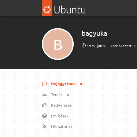
bagyuka
B
1970. jan 1.
Csatlakozott:
20
Bejegyzések
0
Témák
0
Kedvelések
Említések
Hírcsatorna