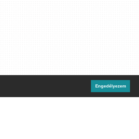
Engedélyezem
i csatornáink:
[M]
IRC
rtalma, ahol másként nem jelezzük,
ommons Nevezd meg! – Így add tovább!
licenc