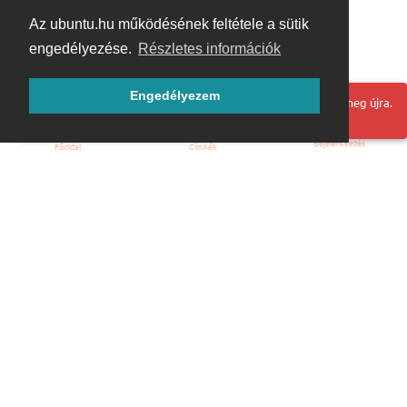
Az ubuntu.hu működésének feltétele a sütik
engedélyezése.
Részletes információk
Engedélyezem
Hoppá! Valami hiba történt. Frissítse az oldalt és próbálja meg újra.
Bejelentkezés
Főoldal
Címkék
Kezdőoldal
Blog
ÁSZF
Szabályzat
Kapcsolat
ubuntu.hu :: Magyar Ubuntu Közösség
© 2007 – 2026