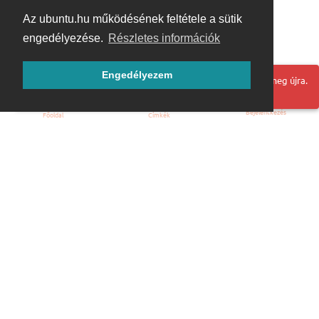
Az ubuntu.hu működésének feltétele a sütik
engedélyezése.
Részletes információk
Engedélyezem
Hoppá! Valami hiba történt. Frissítse az oldalt és próbálja meg újra.
Bejelentkezés
Főoldal
Címkék
Kezdőoldal
Blog
ÁSZF
Szabályzat
Kapcsolat
ubuntu.hu :: Magyar Ubuntu Közösség
© 2007 – 2026