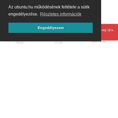
Az ubuntu.hu működésének feltétele a sütik
engedélyezése.
Részletes információk
Engedélyezem
Hoppá! Valami hiba történt. Frissítse az oldalt és próbálja meg újra.
Bejelentkezés
Főoldal
Címkék
Kezdőoldal
Blog
ÁSZF
Szabályzat
Kapcsolat
ubuntu.hu :: Magyar Ubuntu Közösség
© 2007 – 2026