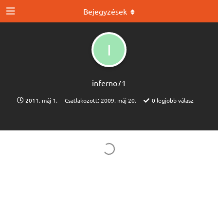
Bejegyzések
I
inferno71
2011. máj 1.
Csatlakozott:
2009. máj 20.
0
legjobb válasz