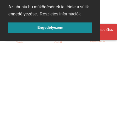
Az ubuntu.hu működésének feltétele a sütik
engedélyezése.
Részletes információk
Engedélyezem
Hoppá! Valami hiba történt. Frissítse az oldalt és próbálja meg újra.
Bejelentkezés
Főoldal
Címkék
Kezdőoldal
Blog
ÁSZF
Szabályzat
Kapcsolat
ubuntu.hu :: Magyar Ubuntu Közösség
© 2007 – 2026