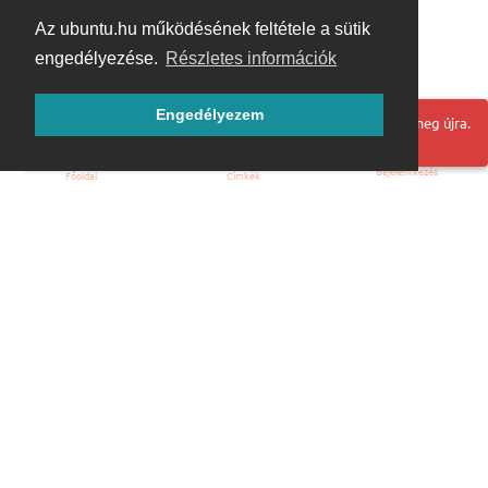
Az ubuntu.hu működésének feltétele a sütik
engedélyezése.
Részletes információk
Engedélyezem
Hoppá! Valami hiba történt. Frissítse az oldalt és próbálja meg újra.
Bejelentkezés
Főoldal
Címkék
Kezdőoldal
Blog
ÁSZF
Szabályzat
Kapcsolat
ubuntu.hu :: Magyar Ubuntu Közösség
© 2007 – 2026