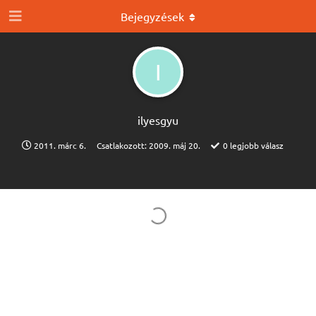
Bejegyzések
I
ilyesgyu
2011. márc 6.
Csatlakozott:
2009. máj 20.
0
legjobb válasz