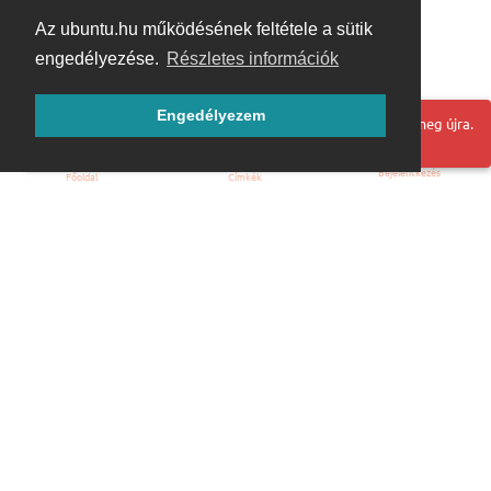
Az ubuntu.hu működésének feltétele a sütik
engedélyezése.
Részletes információk
Engedélyezem
Hoppá! Valami hiba történt. Frissítse az oldalt és próbálja meg újra.
Bejelentkezés
Főoldal
Címkék
Kezdőoldal
Blog
ÁSZF
Szabályzat
Kapcsolat
ubuntu.hu :: Magyar Ubuntu Közösség
© 2007 – 2026