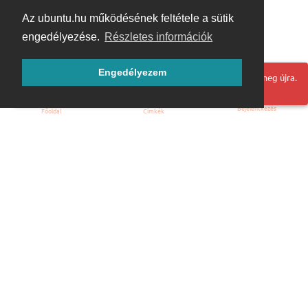
Az ubuntu.hu működésének feltétele a sütik
engedélyezése.
Részletes információk
Engedélyezem
Hoppá! Valami hiba történt. Frissítse az oldalt és próbálja meg újra.
Bejelentkezés
Főoldal
Címkék
Kezdőoldal
Blog
ÁSZF
Szabályzat
Kapcsolat
ubuntu.hu :: Magyar Ubuntu Közösség
© 2007 – 2026