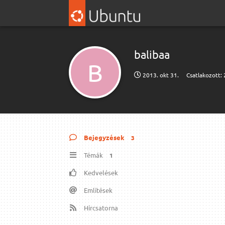
balibaa
B
2013. okt 31.
Csatlakozott:
Bejegyzések
3
Témák
1
Kedvelések
Említések
Hírcsatorna