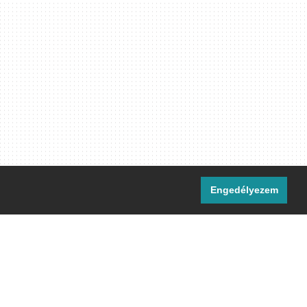
Engedélyezem
i csatornáink:
[M]
IRC
rtalma, ahol másként nem jelezzük,
ommons Nevezd meg! – Így add tovább!
licenc