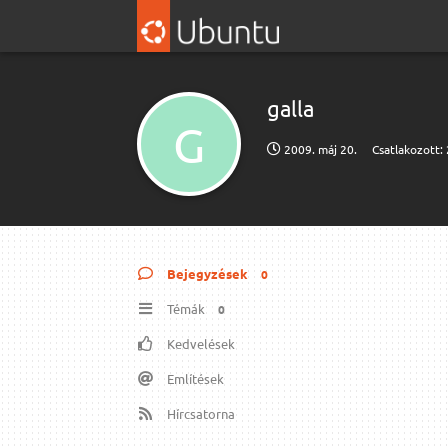
galla
G
2009. máj 20.
Csatlakozott:
Bejegyzések
0
Témák
0
Kedvelések
Említések
Hírcsatorna