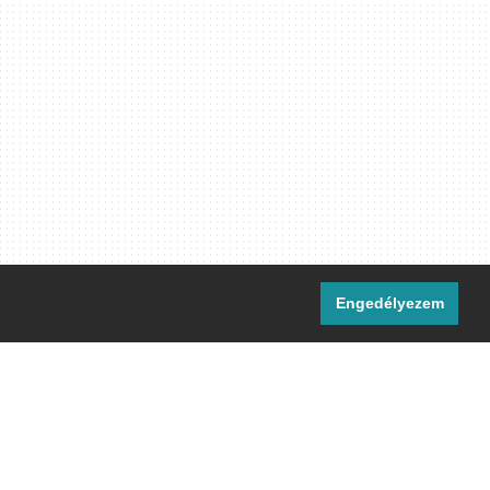
Engedélyezem
i csatornáink:
[M]
IRC
rtalma, ahol másként nem jelezzük,
ommons Nevezd meg! – Így add tovább!
licenc