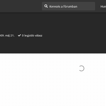
Hun
09. máj 21.
0
legjobb válasz