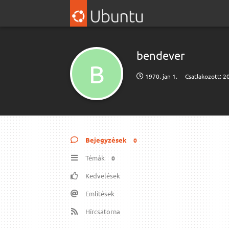
bendever
B
1970. jan 1.
Csatlakozott:
20
Bejegyzések
0
Témák
0
Kedvelések
Említések
Hírcsatorna