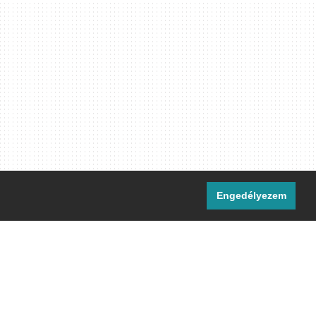
Engedélyezem
i csatornáink:
[M]
IRC
rtalma, ahol másként nem jelezzük,
ommons Nevezd meg! – Így add tovább!
licenc