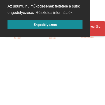
Az ubuntu.hu működésének feltétele a sütik
engedélyezése.
Részletes információk
Engedélyezem
Hoppá! Valami hiba történt. Frissítse az oldalt és próbálja meg újra.
Bejelentkezés
Főoldal
Címkék
Kezdőoldal
Blog
ÁSZF
Szabályzat
Kapcsolat
ubuntu.hu :: Magyar Ubuntu Közösség
© 2007 – 2026