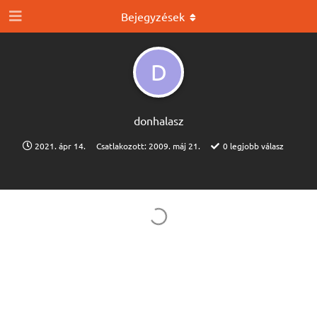
Bejegyzések
D
donhalasz
2021. ápr 14.
Csatlakozott:
2009. máj 21.
0
legjobb válasz