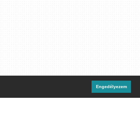
Engedélyezem
i csatornáink:
[M]
IRC
rtalma, ahol másként nem jelezzük,
ommons Nevezd meg! – Így add tovább!
licenc