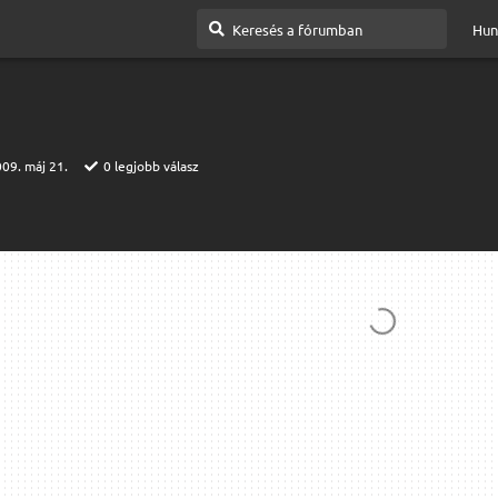
Hun
09. máj 21.
0
legjobb válasz