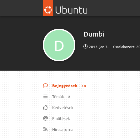
Dumbi
D
2013. jan 7.
Csatlakozott:
20
Bejegyzések
18
Témák
2
Kedvelések
Említések
Hírcsatorna