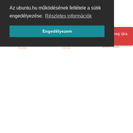
Az ubuntu.hu működésének feltétele a sütik
engedélyezése.
Részletes információk
Engedélyezem
Hoppá! Valami hiba történt. Frissítse az oldalt és próbálja meg újra.
Bejelentkezés
Főoldal
Címkék
Kezdőoldal
Blog
ÁSZF
Szabályzat
Kapcsolat
ubuntu.hu :: Magyar Ubuntu Közösség
© 2007 – 2026