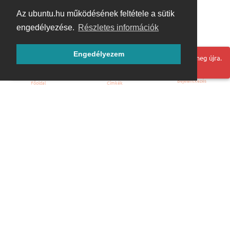
Az ubuntu.hu működésének feltétele a sütik
engedélyezése.
Részletes információk
Engedélyezem
Hoppá! Valami hiba történt. Frissítse az oldalt és próbálja meg újra.
Bejelentkezés
Főoldal
Címkék
Kezdőoldal
Blog
ÁSZF
Szabályzat
Kapcsolat
ubuntu.hu :: Magyar Ubuntu Közösség
© 2007 – 2026