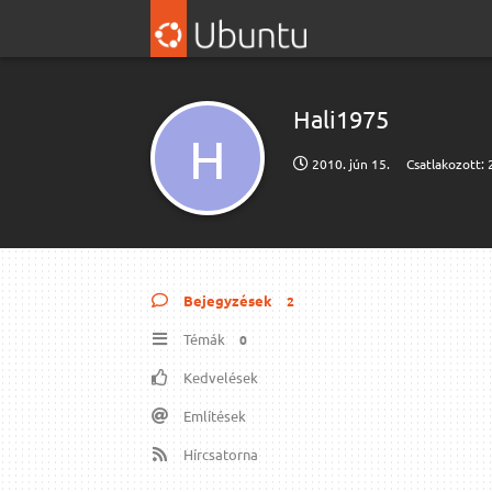
Hali1975
H
2010. jún 15.
Csatlakozott:
Bejegyzések
2
Témák
0
Kedvelések
Említések
Hírcsatorna