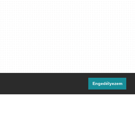
Engedélyezem
i csatornáink:
[M]
IRC
rtalma, ahol másként nem jelezzük,
ommons Nevezd meg! – Így add tovább!
licenc