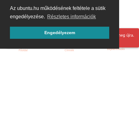
Az ubuntu.hu működésének feltétele a sütik
engedélyezése.
Részletes információk
Engedélyezem
Hoppá! Valami hiba történt. Frissítse az oldalt és próbálja meg újra.
Bejelentkezés
Főoldal
Címkék
Kezdőoldal
Blog
ÁSZF
Szabályzat
Kapcsolat
ubuntu.hu :: Magyar Ubuntu Közösség
© 2007 – 2026