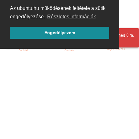
Az ubuntu.hu működésének feltétele a sütik
engedélyezése.
Részletes információk
Engedélyezem
Hoppá! Valami hiba történt. Frissítse az oldalt és próbálja meg újra.
Bejelentkezés
Főoldal
Címkék
Kezdőoldal
Blog
ÁSZF
Szabályzat
Kapcsolat
ubuntu.hu :: Magyar Ubuntu Közösség
© 2007 – 2026