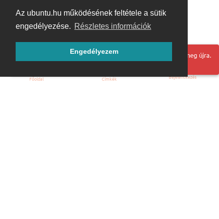
Az ubuntu.hu működésének feltétele a sütik
engedélyezése.
Részletes információk
Engedélyezem
Hoppá! Valami hiba történt. Frissítse az oldalt és próbálja meg újra.
Bejelentkezés
Főoldal
Címkék
Kezdőoldal
Blog
ÁSZF
Szabályzat
Kapcsolat
ubuntu.hu :: Magyar Ubuntu Közösség
© 2007 – 2026