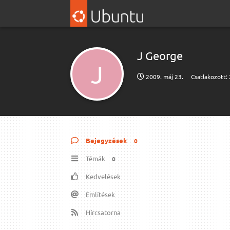
J George
J
2009. máj 23.
Csatlakozott:
Bejegyzések
0
Témák
0
Kedvelések
Említések
Hírcsatorna