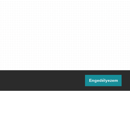
Engedélyezem
i csatornáink:
[M]
IRC
rtalma, ahol másként nem jelezzük,
ommons Nevezd meg! – Így add tovább!
licenc