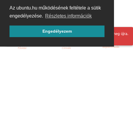
Az ubuntu.hu működésének feltétele a sütik
engedélyezése.
Részletes információk
Engedélyezem
Hoppá! Valami hiba történt. Frissítse az oldalt és próbálja meg újra.
Bejelentkezés
Főoldal
Címkék
Kezdőoldal
Blog
ÁSZF
Szabályzat
Kapcsolat
ubuntu.hu :: Magyar Ubuntu Közösség
© 2007 – 2026