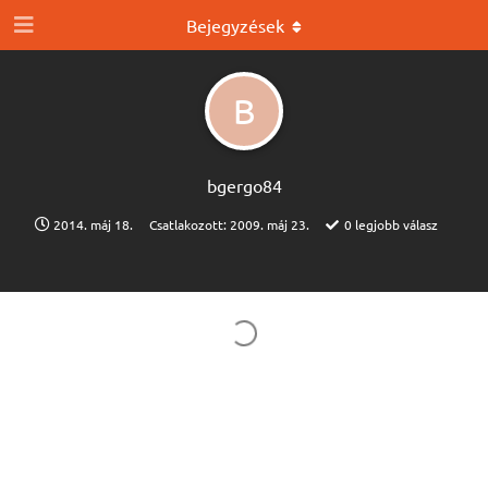
Bejegyzések
B
bgergo84
2014. máj 18.
Csatlakozott:
2009. máj 23.
0
legjobb válasz