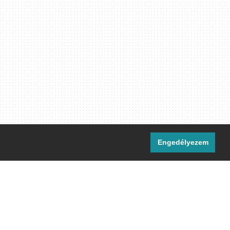
Engedélyezem
i csatornáink:
[M]
IRC
rtalma, ahol másként nem jelezzük,
ommons Nevezd meg! – Így add tovább!
licenc