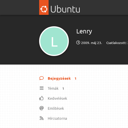
Lenry
L
2009. máj 23.
Csatlakozott:
Bejegyzések
1
Témák
1
Kedvelések
Említések
Hírcsatorna