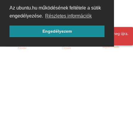
Az ubuntu.hu működésének feltétele a sütik
engedélyezése.
Részletes információk
Engedélyezem
Hoppá! Valami hiba történt. Frissítse az oldalt és próbálja meg újra.
Bejelentkezés
Főoldal
Címkék
Kezdőoldal
Blog
ÁSZF
Szabályzat
Kapcsolat
ubuntu.hu :: Magyar Ubuntu Közösség
© 2007 – 2026