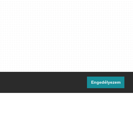
Engedélyezem
i csatornáink:
[M]
IRC
rtalma, ahol másként nem jelezzük,
ommons Nevezd meg! – Így add tovább!
licenc