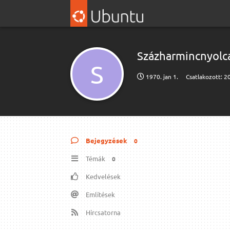
Százharmincnyolc
S
1970. jan 1.
Csatlakozott:
20
Bejegyzések
0
Témák
0
Kedvelések
Említések
Hírcsatorna