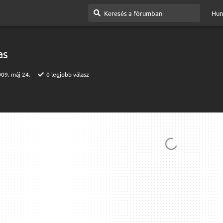
Hun
as
09. máj 24.
0
legjobb válasz