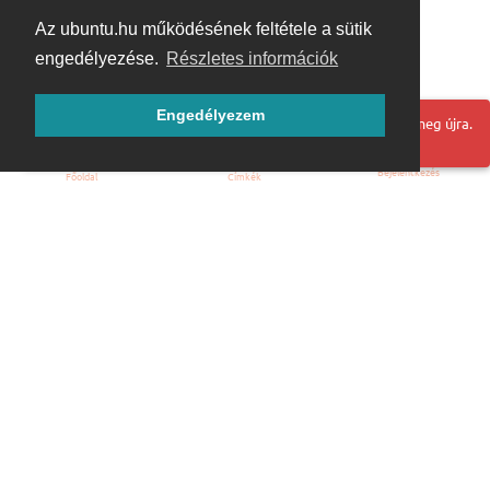
Az ubuntu.hu működésének feltétele a sütik
engedélyezése.
Részletes információk
Engedélyezem
Hoppá! Valami hiba történt. Frissítse az oldalt és próbálja meg újra.
Bejelentkezés
Főoldal
Címkék
Kezdőoldal
Blog
ÁSZF
Szabályzat
Kapcsolat
ubuntu.hu :: Magyar Ubuntu Közösség
© 2007 – 2026