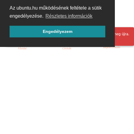
Az ubuntu.hu működésének feltétele a sütik
engedélyezése.
Részletes információk
Engedélyezem
Hoppá! Valami hiba történt. Frissítse az oldalt és próbálja meg újra.
Bejelentkezés
Főoldal
Címkék
Kezdőoldal
Blog
ÁSZF
Szabályzat
Kapcsolat
ubuntu.hu :: Magyar Ubuntu Közösség
© 2007 – 2026