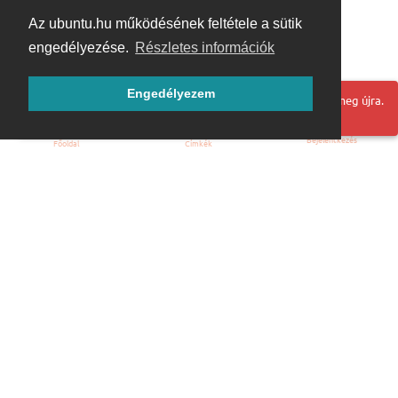
Az ubuntu.hu működésének feltétele a sütik
engedélyezése.
Részletes információk
Engedélyezem
Hoppá! Valami hiba történt. Frissítse az oldalt és próbálja meg újra.
Bejelentkezés
Főoldal
Címkék
Kezdőoldal
Blog
ÁSZF
Szabályzat
Kapcsolat
ubuntu.hu :: Magyar Ubuntu Közösség
© 2007 – 2026